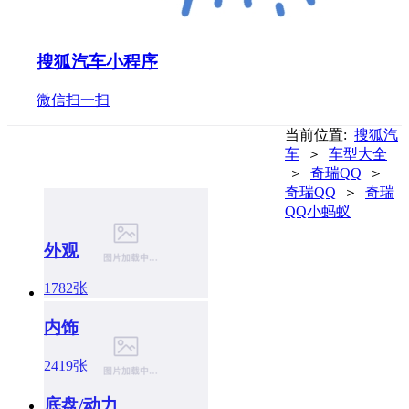
搜狐汽车小程序
微信扫一扫
当前位置:
搜狐汽
车
＞
车型大全
＞
奇瑞QQ
＞
奇瑞QQ
＞
奇瑞
QQ小蚂蚁
外观
1782张
内饰
2419张
底盘/动力