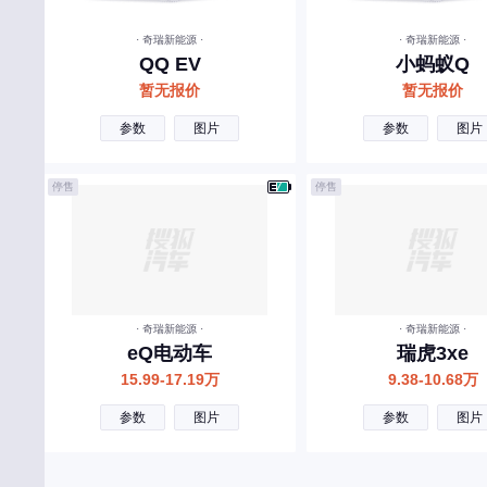
宾利
· 奇瑞新能源 ·
· 奇瑞新能源 ·
北汽制造
QQ EV
小蚂蚁Q
奔腾
暂无报价
暂无报价
北汽瑞翔
参数
图片
参数
图片
北汽雷驰
停售
停售
百智新能源
C
长安
长城
· 奇瑞新能源 ·
· 奇瑞新能源 ·
长安启源
eQ电动车
瑞虎3xe
15.99-17.19万
9.38-10.68万
长安凯程
参数
图片
参数
图片
长安欧尚
昌河