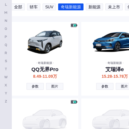
L
全部
轿车
SUV
奇瑞新能源
新能源
未上市
安凯客车
M
B
N
O
比亚迪
P
奔驰
Q
宝马
R
本田
S
· 奇瑞新能源 ·
· 奇瑞新能源 ·
QQ无界Pro
艾瑞泽e
T
别克
8.49-11.09万
15.28-15.78万
W
保时捷
X
参数
图片
参数
图片
北京越野
Y
宝骏
Z
北京汽车
标致