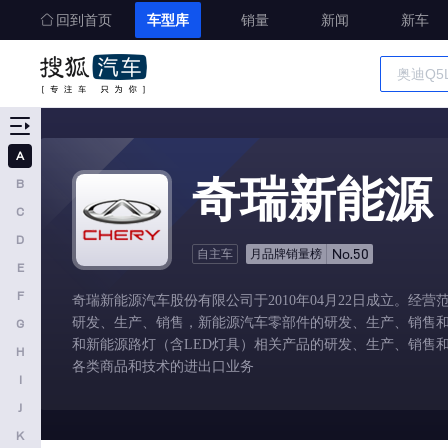
回到首页
车型库
销量
新闻
新车
车型大全
精准选车
A
A
奇瑞新能源
B
奥迪
C
AITO
D
No.50
自主车
月品牌销量榜
E
埃安
F
奇瑞新能源汽车股份有限公司于2010年04月22日成立。经
阿维塔
研发、生产、销售，新能源汽车零部件的研发、生产、销售
G
奥迪AUDI
和新能源路灯（含LED灯具）相关产品的研发、生产、销售
H
各类商品和技术的进出口业务
阿斯顿马丁
I
J
阿尔法罗密欧
K
埃尚