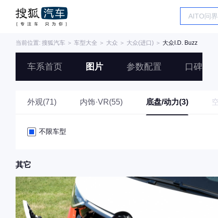
当前位置:
搜狐汽车
＞
车型大全
＞
大众
＞
大众(进口)
＞
大众I.D. Buzz
车系首页
图片
参数配置
口碑
外观(71)
内饰·VR(55)
底盘/动力(3)
不限车型
其它