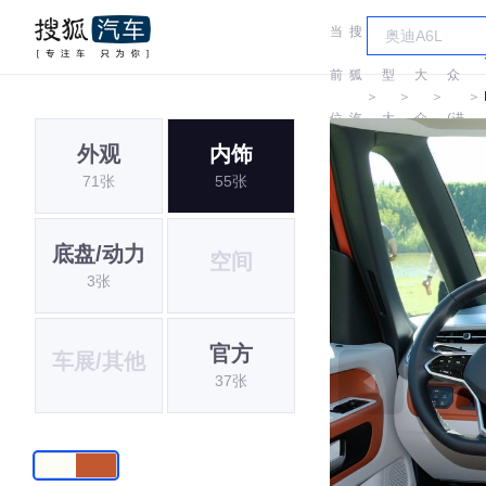
当
搜
车
大
前
狐
型
大
众
＞
＞
＞
＞
位
汽
大
众
(进
外观
内饰
置:
车
全
口)
71张
55张
底盘/动力
空间
3张
官方
车展/其他
37张