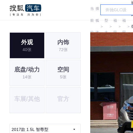
当
搜
车
前
狐
型
福
福
＞
＞
＞
＞
位
汽
大
田
田
外观
内饰
置:
车
全
40张
72张
底盘/动力
空间
14张
5张
车展/其他
官方
2017款 1.5L 智尊型