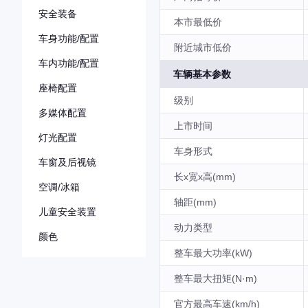
安全装备
本市最低价
车身功能/配置
附近城市低价
车内功能/配置
车辆基本参数
座椅配置
级别
多媒体配置
上市时间
灯光配置
车身形式
车窗及后视镜
长x宽x高(mm)
空调/冰箱
轴距(mm)
儿童安全装置
动力类型
颜色
整车最大功率(kW)
整车最大扭矩(N·m)
官方最高车速(km/h)