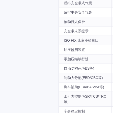
后排安全带式气囊
后排中央安全气囊
被动行人保护
安全带未系提示
ISO FIX 儿童座椅接口
胎压监测装置
零胎压继续行驶
自动防抱死(ABS等)
制动力分配(EBD/CBC等)
刹车辅助(EBA/BAS/BA等)
牵引力控制(ASR/TCS/TRC
等)
车身稳定控制