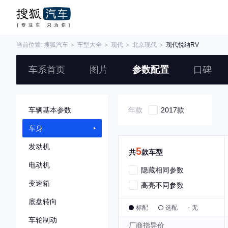
当前位置:
搜狐汽车
＞
车型大全
＞
现代
＞
北京现代
＞
现代悦纳RV
车系首页
图片
参数配置
口碑
车辆基本参数
年款
2017款
车身
发动机
5
共
款车型
电动机
隐藏相同参数
变速箱
高亮不同参数
底盘转向
标配
选配
-
无
车轮制动
厂商指导价