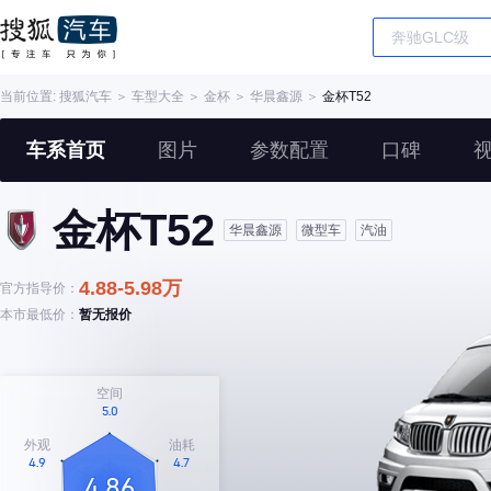
当前位置:
搜狐汽车
＞
车型大全
＞
金杯
＞
华晨鑫源
＞
金杯T52
车系首页
图片
参数配置
口碑
金杯T52
华晨鑫源
微型车
汽油
4.88-5.98万
官方指导价：
本市最低价：
暂无报价