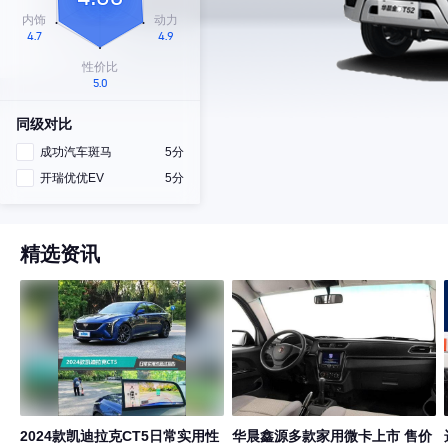
同级对比
成功汽车斑马
5分
开瑞优优EV
5分
精选资讯
2024款凯迪拉克CT5日常实用性
华晨鑫源多款家用微卡上市 售价