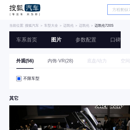
当前位置:
搜狐汽车
＞
车型大全
＞
迈凯伦
＞
迈凯伦
＞
迈凯伦720S
车系首页
图片
参数配置
口碑
外观(56)
内饰·VR(28)
底盘/动力
空间
不限车型
其它