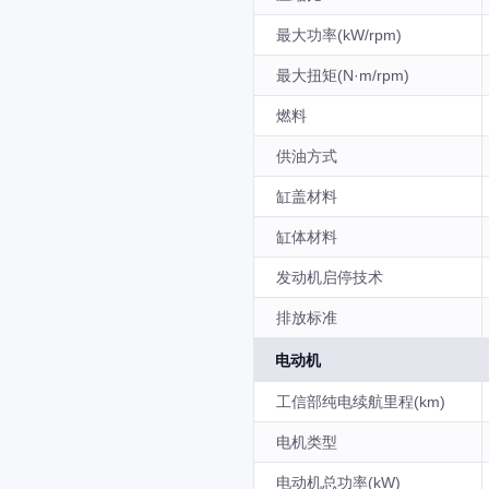
最大功率(kW/rpm)
最大扭矩(N·m/rpm)
燃料
供油方式
缸盖材料
缸体材料
发动机启停技术
排放标准
电动机
工信部纯电续航里程(km)
电机类型
电动机总功率(kW)