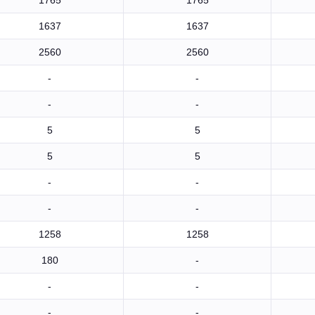
1765
1765
1637
1637
2560
2560
-
-
-
-
5
5
5
5
-
-
-
-
1258
1258
180
-
-
-
-
-