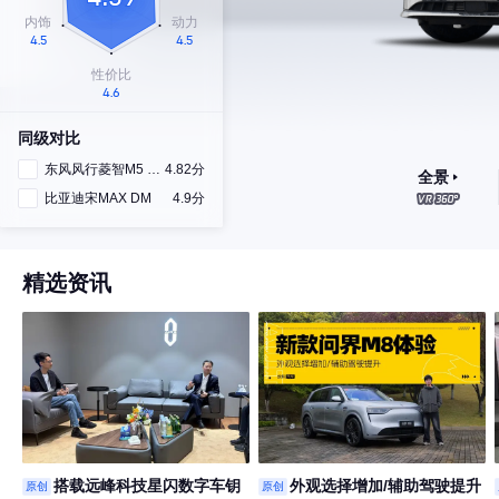
同级对比
东风风行菱智M5 EV
4.82分
全景
比亚迪宋MAX DM
4.9分
精选资讯
搭载远峰科技星闪数字车钥
外观选择增加/辅助驾驶提升
原创
原创