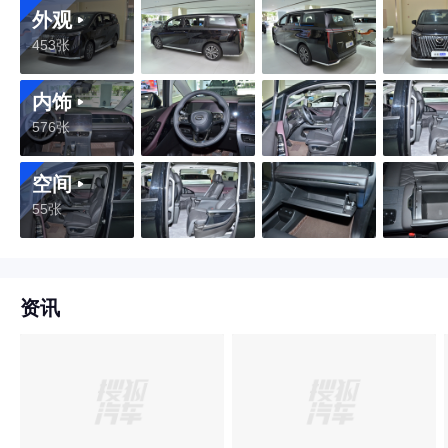
外观
453张
内饰
576张
空间
55张
资讯