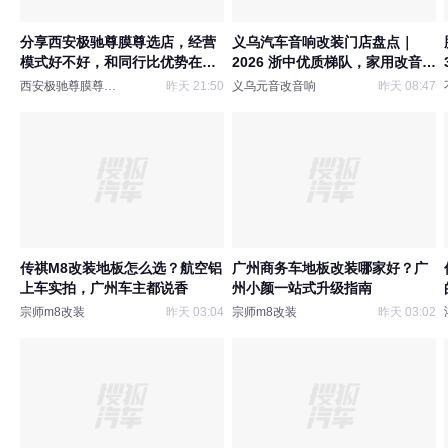
分享西安极驰尊膜尊选店，经营
义乌汽车音响改装门店盘点｜
模式好不好，和同行比优势在
2026 浙中优质梯队，家用改音响
哪？
优选
西安极驰尊膜尊选店
昨天 21:50
义乌元音改音响
昨天 08:47
传祺M8改装地板怎么选？航空铝
广州商务车地板改装哪家好？广
上车实拍，广州车主都说香
州小颜一站式升级指南
宗师m8改装
昨天 03:04
宗师m8改装
昨天 03:02