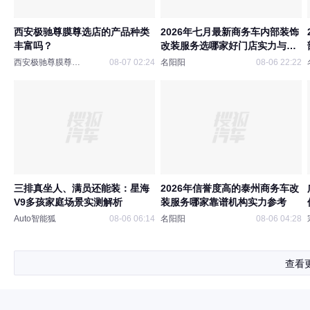
西安极驰尊膜尊选店的产品种类
2026年七月最新商务车内部装饰
丰富吗？
改装服务选哪家好门店实力与用
户口碑
西安极驰尊膜尊选店
08-07 02:24
名阳阳
08-06 22:22
三排真坐人、满员还能装：星海
2026年信誉度高的泰州商务车改
V9多孩家庭场景实测解析
装服务哪家靠谱机构实力参考
Auto智能狐
08-06 06:14
名阳阳
08-06 04:28
查看