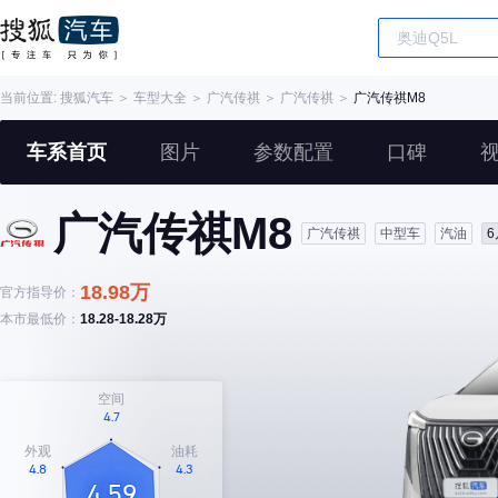
当前位置:
搜狐汽车
＞
车型大全
＞
广汽传祺
＞
广汽传祺
＞
广汽传祺M8
车系首页
图片
参数配置
口碑
广汽传祺M8
广汽传祺
中型车
汽油
18.98万
官方指导价：
本市最低价：
18.28-18.28万