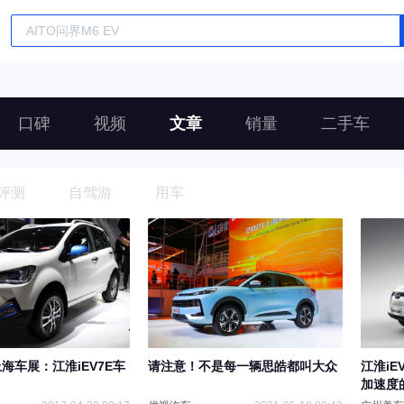
口碑
视频
文章
销量
二手车
评测
自驾游
用车
上海车展：江淮iEV7E车
请注意！不是每一辆思皓都叫大众
江淮i
加速度