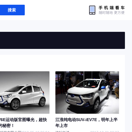
搜索
EV6E运动版官图曝光，超快
江淮纯电动SUV-iEV7E，明年上半
的秘密！
年上市