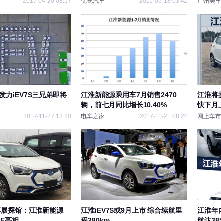
2017-04-20 08:17
优视汽车
2021-05-18 03:42
广州美车
发力iEV7S三兄弟即将
​江淮新能源乘用车7月销售2470
江淮将
辆，前七月同比增长10.40%
快下月
2017-11-27 13:20
电车之家
2017-11-21 08:24
网上车市
州车展探馆：江淮新能源
江淮iEV7S或9月上市 综合续航里
江淮年
V7E亮相
程280km
航达38