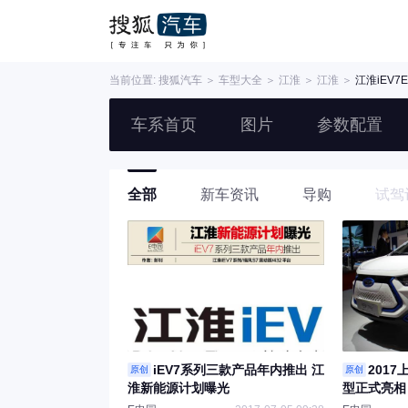
当前位置:
搜狐汽车
＞
车型大全
＞
江淮
＞
江淮
＞
江淮iEV7E
车系首页
图片
参数配置
全部
新车资讯
导购
试驾
iEV7系列三款产品年内推出 江
2017
原创
原创
淮新能源计划曝光
型正式亮相