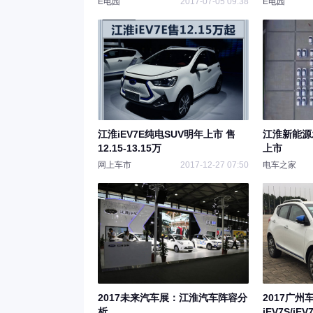
E电园
2017-07-05 09:38
E电园
江淮iEV7E纯电SUV明年上市 售
江淮新能源
12.15-13.15万
上市
网上车市
2017-12-27 07:50
电车之家
2017未来汽车展：江淮汽车阵容分
2017广
析
iEV7S/iE