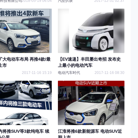
科技有限公司
2018-05-19 06:04
汽扯扒谈
2017-12-31 02:37
扩大电动车布局 再推4款/最
【EV速递】丰田屡出奇招 发布史
上市
上最小的电动汽车
2017-11-16 15:19
电动汽车时代
2017-11-16 08:30
内将推SUV等3款纯电车 续
江淮将推6款新能源车 电动SUV近
5公里
期上市