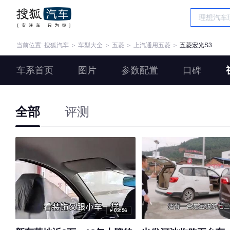
当前位置:
搜狐汽车
＞
车型大全
＞
五菱
＞
上汽通用五菱
＞
五菱宏光S3
车系首页
图片
参数配置
口碑
全部
评测
03:56