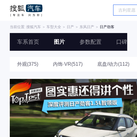
当前位置:
搜狐汽车
＞
车型大全
＞
日产
＞
东风日产
＞
日产劲客
车系首页
图片
参数配置
口碑
外观(375)
内饰·VR(517)
底盘/动力(112)