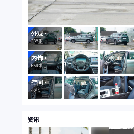
外观
368张
内饰
559张
空间
48张
资讯