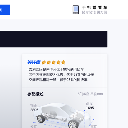
索
吉利嘉际整体得分优于90%的同级车
其中内饰表现较为优秀，优于98%的同级车
空间表现相对一般，低于93%的同级车
参配概述
5门/6座
单位mm
高度
轴距
1695
2805
长度
宽度