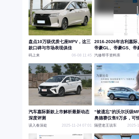
盘点10万级优质七座MPV，这三
2016-2026年吉利嘉
款口碑与市场表现俱佳
帝豪GL、帝豪GS、帝
新能源、星愿、星瑞、
码上来
06-08 11:45
汽修帮手资料库
0
源原厂维修手册电路图
汽车嘉际新款上市解析最新动态
“被遗忘”的沃尔沃级M
深度评测
奥德赛仅售9万多，可
货！
误入春深处
2025-11-24 07:01
隔壁老王说车
2025-1