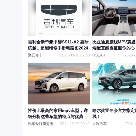
吉利全新帝豪甲醇SS11-A2 嘉际
比亚迪夏旗舰MPV震
缤越L 超能维修手册电路图2024
端配置能否征服你的心
聚匠修车
2025-03-10 02:33
ITBEAR
2025-0
性价比最高的家用mpv车型，详
哈尔滨亚冬会官方指定
细分析这些车型的特点与优势
线！
汽车爱好研究者
2024-12-20 00:41
吉利汽车
2024-1