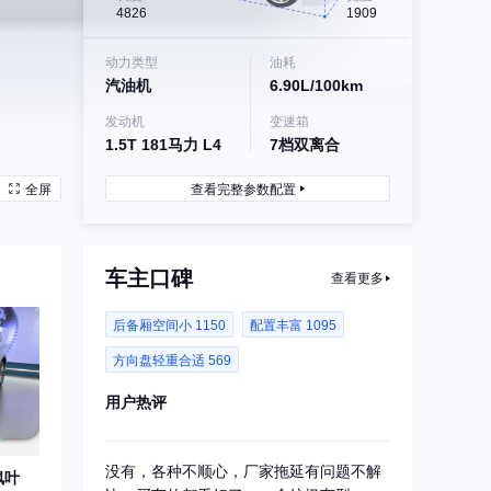
4826
1909
动力类型
油耗
汽油机
6.90L/100km
发动机
变速箱
1.5T 181马力 L4
7档双离合
全屏
查看完整参数配置
车主口碑
查看更多
后备厢空间小 1150
配置丰富 1095
方向盘轻重合适 569
用户热评
没有，各种不顺心，厂家拖延有问题不解
枫叶