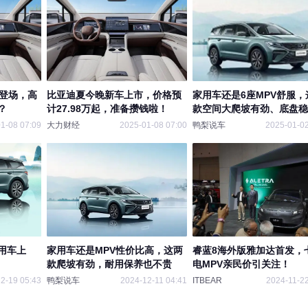
撼登场，高
比亚迪夏今晚新车上市，价格预
家用车还是6座MPV舒服，
？
计27.98万起，准备攒钱啦！
款空间大爬坡有劲、底盘稳
铁
1-08 07:09
大力财经
2025-01-08 07:00
鸭梨说车
2025-01-02
用车上
家用车还是MPV性价比高，这两
睿蓝8海外版雅加达首发，
款爬坡有劲，耐用保养也不贵
电MPV亲民价引关注！
2-19 05:43
鸭梨说车
2024-12-11 04:41
ITBEAR
2024-11-22