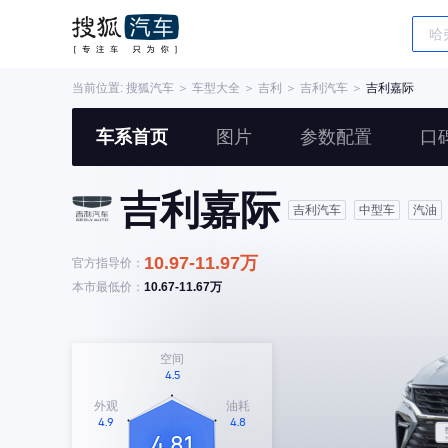
当前位置:
搜狐汽车
＞
车型大全
＞
吉利
＞
吉利汽车
＞
吉利嘉际
车系首页
图片
参数配置
口
吉利嘉际
吉利汽车
中型车
汽油
10.97-11.97万
官方指导价：
本市最低价：
10.67-11.67万