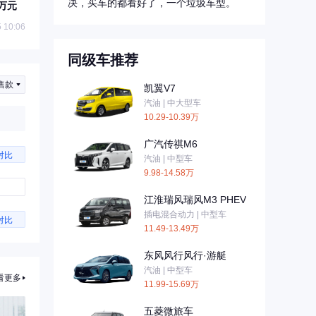
决，买车的都看好了，一个垃圾车型。
8万元
 10:06
同级车推荐
售款
凯翼V7
汽油 | 中大型车
10.29-10.39万
广汽传祺M6
对比
汽油 | 中型车
9.98-14.58万
江淮瑞风瑞风M3 PHEV
插电混合动力 | 中型车
对比
11.49-13.49万
东风风行风行·游艇
汽油 | 中型车
看更多
11.99-15.69万
五菱微旅车