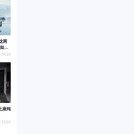
这两
如高
 04:22
七座纯
 14:01