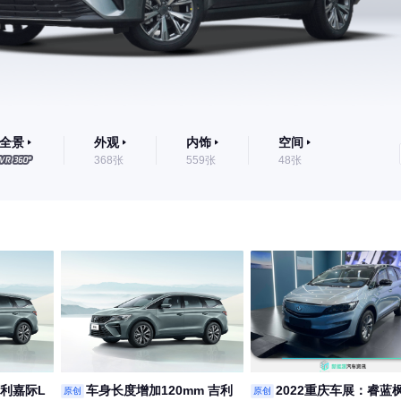
全景
外观
内饰
空间
368张
559张
48张
吉利嘉际L
车身长度增加120mm 吉利
2022重庆车展：睿蓝
原创
原创