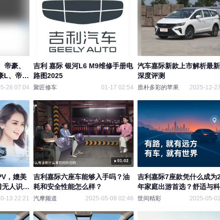
际、帝豪、
吉利 嘉际 银河L6 M9维修手册电
汽车嘉际新款上市解析最新
豪L、帝豪
路图2025
深度评测
星瑞新能
5-28 07:04
聚匠修车
01-17 02:54
质朴多彩的苹果
2025-12-27
资料
01:02
PV，媲美
吉利嘉际六座车能够入手吗？油
吉利嘉际7座款凭什么成为2
惜无人识
耗和安全性能怎么样？
年家庭出游首选？舒适与科
具！
0-13 22:21
汽摩频道
2025-05-08 02:46
世间精彩
2025-05-02