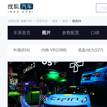
当前位置:
搜狐汽车
＞
车型大全
＞
领克
＞
领克
＞
领克03
车系首页
图片
参数配置
口碑
外观(834)
内饰·VR(1088)
底盘/动力(227)