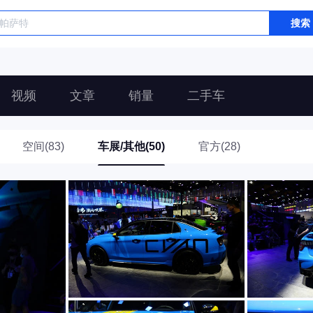
搜索
视频
文章
销量
二手车
空间(83)
车展/其他(50)
官方(28)