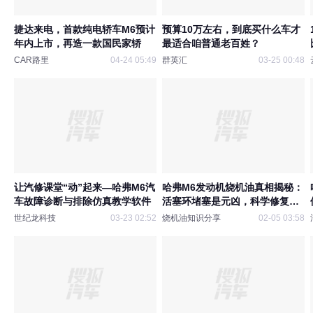
捷达来电，首款纯电轿车M6预计
预算10万左右，到底买什么车才
年内上市，再造一款国民家轿
最适合咱普通老百姓？
CAR路里
04-24 05:49
群英汇
03-25 00:48
让汽修课堂“动”起来—哈弗M6汽
哈弗M6发动机烧机油真相揭秘：
车故障诊断与排除仿真教学软件
活塞环堵塞是元凶，科学修复免
大修
世纪龙科技
03-23 02:52
烧机油知识分享
02-05 03:58