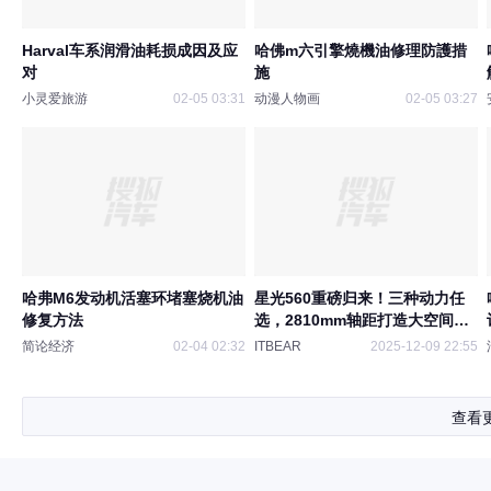
Harval车系润滑油耗损成因及应
哈佛m六引擎燒機油修理防護措
对
施
小灵爱旅游
02-05 03:31
动漫人物画
02-05 03:27
哈弗M6发动机活塞环堵塞烧机油
星光560重磅归来！三种动力任
修复方法
选，2810mm轴距打造大空间实
用之选
简论经济
02-04 02:32
ITBEAR
2025-12-09 22:55
查看