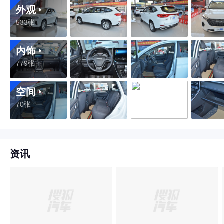
外观
533张
内饰
779张
空间
70张
资讯