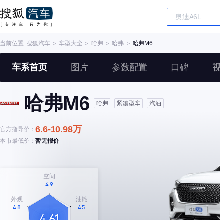
当前位置:
搜狐汽车
＞
车型大全
＞
哈弗
＞
哈弗
＞
哈弗M6
车系首页
图片
参数配置
口碑
哈弗M6
哈弗
紧凑型车
汽油
6.6-10.98万
官方指导价：
本市最低价：
暂无报价