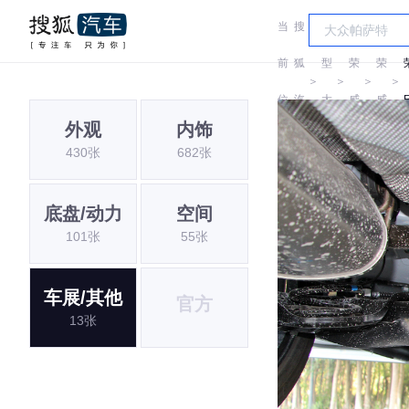
当
搜
车
前
狐
型
荣
荣
＞
＞
＞
＞
位
汽
大
威
威
外观
内饰
置:
车
全
430张
682张
底盘/动力
空间
101张
55张
车展/其他
官方
13张