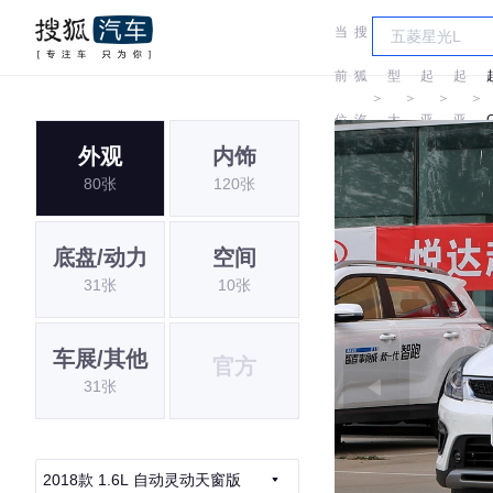
当
搜
车
前
狐
型
起
起
＞
＞
＞
＞
位
汽
大
亚
亚
外观
内饰
置:
车
全
80张
120张
底盘/动力
空间
31张
10张
车展/其他
官方
31张
2018款 1.6L 自动灵动天窗版