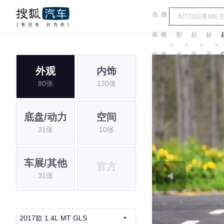
当
搜
车
前
狐
型
起
起
＞
＞
＞
＞
位
汽
大
亚
亚
外观
内饰
置:
车
全
80张
120张
底盘/动力
空间
31张
10张
车展/其他
官方
31张
2017款 1.4L MT GLS