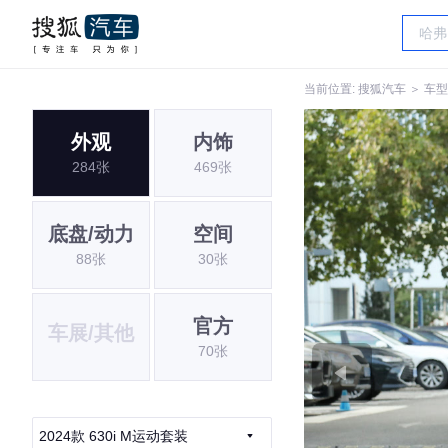
当前位置:
搜狐汽车
＞
车型
外观
内饰
284张
469张
底盘/动力
空间
88张
30张
官方
车展/其他
70张
2024款 630i M运动套装