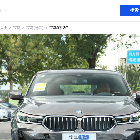
搜索
大全
＞
宝马
＞
宝马(进口)
＞
宝马6系GT