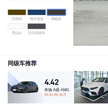
巴西棕
地中海蓝
神秘灰
雪山白
贝尔尼纳灰
4.47
同级车推荐
·外观表现较为优秀，优于76%同级车
·内饰表现一般，低于77%同级车
·空间表现较为优秀，优于78%同级车
4.42
奔驰 A级 AMG
40.51-56.41万