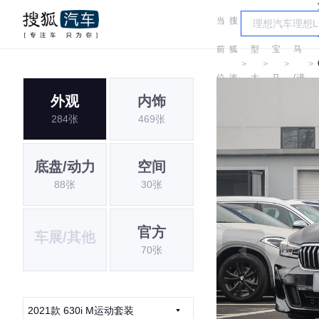
当
搜
车
宝
前
狐
型
宝
马
＞
＞
＞
＞
位
汽
大
马
(进
外观
内饰
置:
车
全
口)
284张
469张
底盘/动力
空间
88张
30张
官方
车展/其他
70张
2021款 630i M运动套装