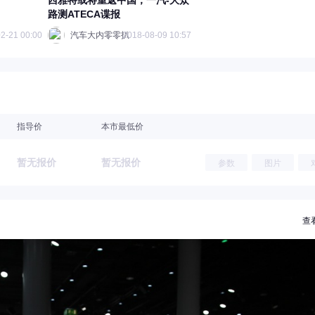
西雅特或将重返中国，一汽-大众
路测ATECA谍报
2-21 00:00
汽车大内零零扒
2018-08-09 10:57
指导价
本市最低价
暂无报价
暂无报价
参数
图片
查