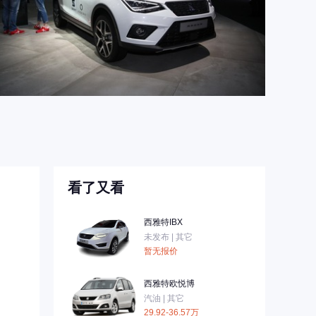
看了又看
西雅特IBX
未发布 | 其它
暂无报价
西雅特欧悦博
汽油 | 其它
29.92-36.57万