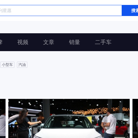
搜
碑
视频
文章
销量
二手车
小型车
汽油