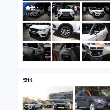
全部
41张
资讯