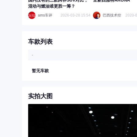
国内没有的三款跨界SUV对比，
全新西雅特ARONA
混动与燃油谁更胜一筹？
ams车评
2026-03-28 15:54
巴西技术控
2020-0
车款列表
-
暂无车款
实拍大图