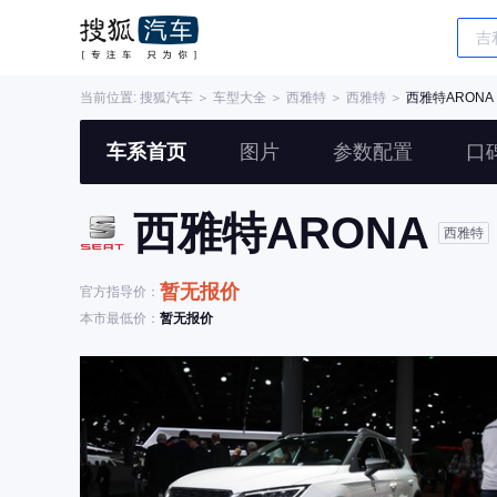
当前位置:
搜狐汽车
＞
车型大全
＞
西雅特
＞
西雅特
＞
西雅特ARONA
车系首页
图片
参数配置
口
西雅特ARONA
西雅特
暂无报价
官方指导价：
本市最低价：
暂无报价