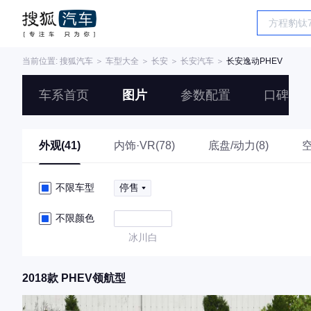
当前位置:
搜狐汽车
＞
车型大全
＞
长安
＞
长安汽车
＞
长安逸动PHEV
车系首页
图片
参数配置
口碑
外观(41)
内饰·VR(78)
底盘/动力(8)
空
不限车型
停售
不限颜色
冰川白
2018款 PHEV领航型