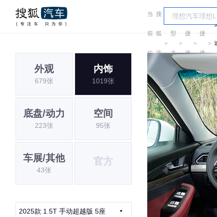
当
搜
车
前
狐
型
捷
捷
＞
＞
＞
＞
位
汽
大
途
途
外观
内饰
置:
车
全
679张
1019张
底盘/动力
空间
223张
95张
车展/其他
官方
43张
2025款 1.5T 手动超越版 5座