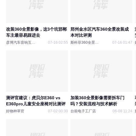
改装360全景影像，这3个坑邯郸
郑州金水区汽车360全景改装成
车主最容易踩进去
本对比评测
彦博汽车音响互联移动
07-16 02:55
斯科菲360全景工厂店
07-16 01:47
测评官建议：虎贝尔E360 vs
加装360全景影像需要拆车门
E360pro儿童安全座椅对比测评
吗？安装流程与技术解析
好物种草官
07-02 00:30
台前电子工厂店
06-08 11:24