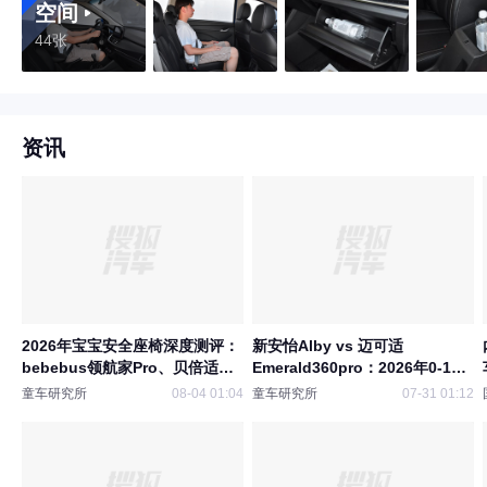
空间
44张
资讯
2026年宝宝安全座椅深度测评：
新安怡Alby vs 迈可适
bebebus领航家Pro、贝倍适尊
Emerald360pro：2026年0-12
享款、虎贝尔E360pro哪款更值
岁安全座椅深度体验对比
童车研究所
08-04 01:04
童车研究所
07-31 01:12
得买？