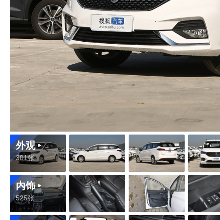
外观
301张
内饰
525张