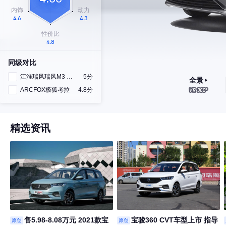
同级对比
江淮瑞风瑞风M3 PHEV
5分
全景
ARCFOX极狐考拉
4.8分
精选资讯
售5.98-8.08万元 2021款宝
宝骏360 CVT车型上市 指导
原创
原创