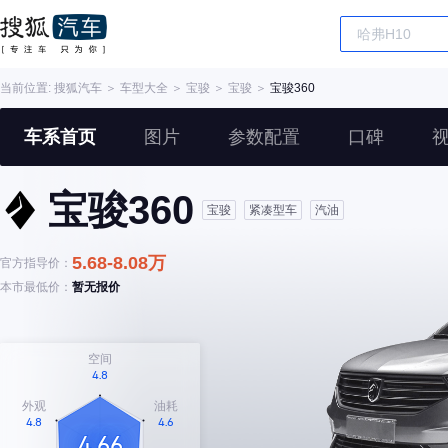
当前位置:
搜狐汽车
＞
车型大全
＞
宝骏
＞
宝骏
＞
宝骏360
车系首页
图片
参数配置
口碑
宝骏360
宝骏
紧凑型车
汽油
5.68-8.08万
官方指导价：
本市最低价：
暂无报价