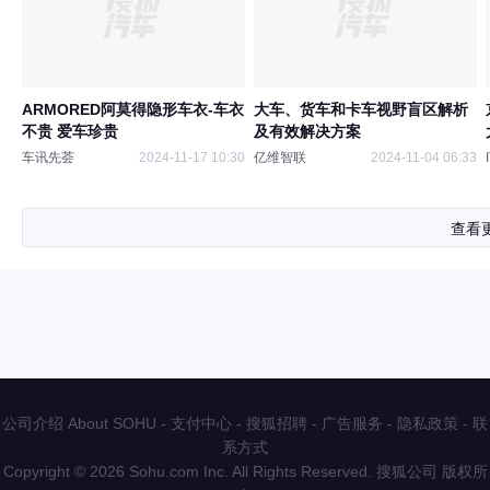
ARMORED阿莫得隐形车衣-车衣
大车、货车和卡车视野盲区解析
不贵 爱车珍贵
及有效解决方案
车讯先荟
2024-11-17 10:30
亿维智联
2024-11-04 06:33
查看
公司介绍 About SOHU
-
支付中心
-
搜狐招聘
-
广告服务
-
隐私政策
-
联
系方式
Copyright
©
2026 Sohu.com Inc. All Rights Reserved. 搜狐公司
版权所