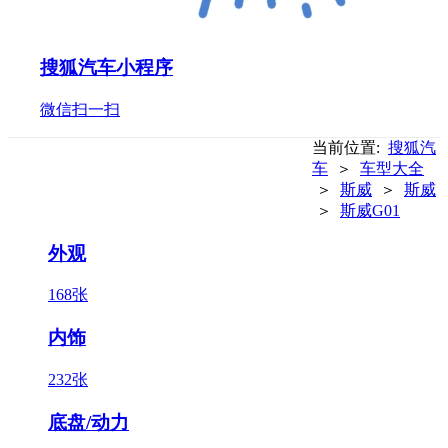
搜狐汽车小程序
微信扫一扫
当前位置:
搜狐汽
车
＞
车型大全
＞
斯威
＞
斯威
＞
斯威G01
外观
168张
内饰
232张
底盘/动力