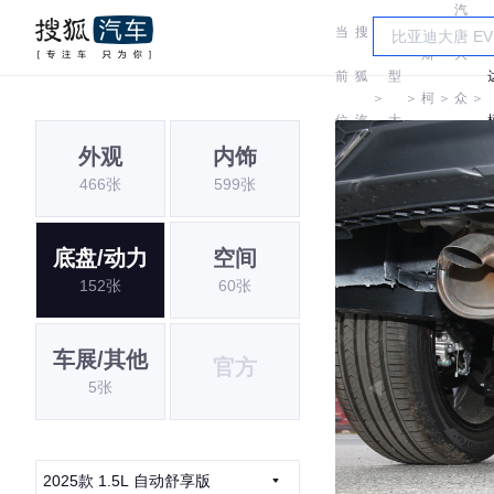
汽
当
搜
车
斯
大
前
狐
型
＞
＞
柯
＞
众
＞
位
汽
大
达
斯
外观
内饰
置:
车
全
466张
599张
柯
达
底盘/动力
空间
152张
60张
车展/其他
官方
5张
2025款 1.5L 自动舒享版