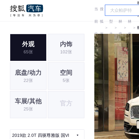
当
搜
车
前
狐
型
林
林
＞
＞
＞
＞
位
汽
大
肯
肯
外观
内饰
置:
车
全
65张
102张
底盘/动力
空间
22张
5张
车展/其他
官方
25张
2019款 2.0T 四驱尊雅版 国VI