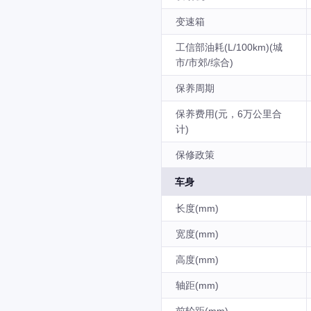
变速箱
工信部油耗(L/100km)(城
市/市郊/综合)
保养周期
保养费用(元，6万公里合
计)
保修政策
车身
长度(mm)
宽度(mm)
高度(mm)
轴距(mm)