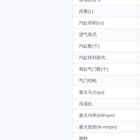
排量(L)
汽缸容积(cc)
进气形式
汽缸数(个)
汽缸排列形式
每缸气门数(个)
气门结构
最大马力(ps)
压缩比
最大功率(kW/rpm)
最大扭矩(N·m/rpm)
燃料