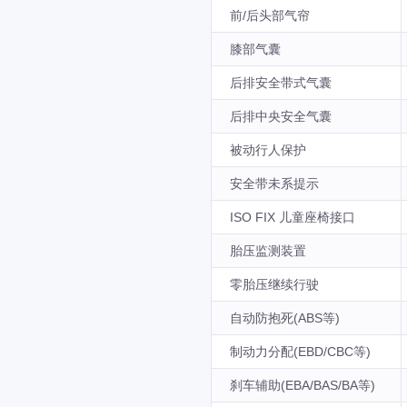
前/后头部气帘
膝部气囊
后排安全带式气囊
后排中央安全气囊
被动行人保护
安全带未系提示
ISO FIX 儿童座椅接口
胎压监测装置
零胎压继续行驶
自动防抱死(ABS等)
制动力分配(EBD/CBC等)
刹车辅助(EBA/BAS/BA等)