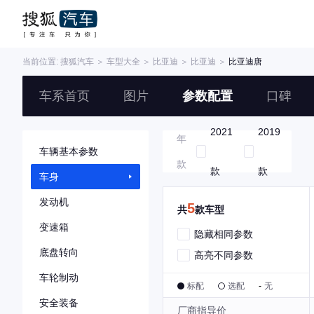
当前位置:
搜狐汽车
＞
车型大全
＞
比亚迪
＞
比亚迪
＞
比亚迪唐
车系首页
图片
参数配置
口碑
2021
2019
年
车辆基本参数
款
款
款
车身
发动机
5
共
款车型
变速箱
隐藏相同参数
底盘转向
高亮不同参数
车轮制动
标配
选配
-
无
安全装备
厂商指导价