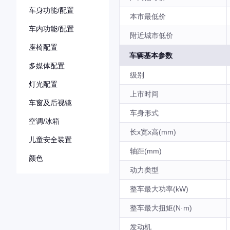
车身功能/配置
本市最低价
车内功能/配置
附近城市低价
座椅配置
车辆基本参数
多媒体配置
级别
灯光配置
上市时间
车窗及后视镜
车身形式
空调/冰箱
长x宽x高(mm)
儿童安全装置
轴距(mm)
颜色
动力类型
整车最大功率(kW)
整车最大扭矩(N·m)
发动机