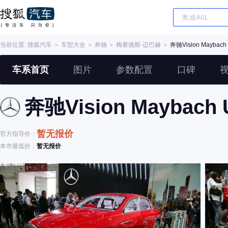
当前位置:
搜狐汽车
＞
车型大全
＞
奔驰
＞
梅赛德斯-迈巴赫
＞
奔驰Vision Maybach U
车系首页
图片
参数配置
口碑
奔驰Vision Maybach U
暂无报价
官方指导价：
本市最低价：
暂无报价