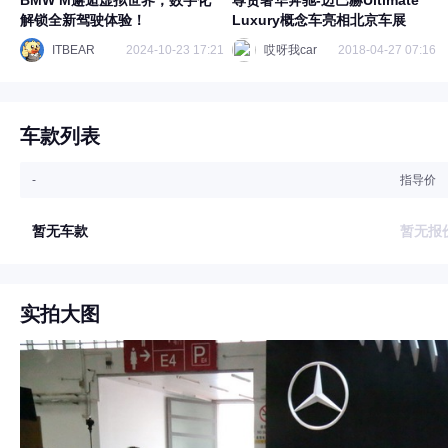
BMW M邂逅虚拟世界，数字化
尊贵奢华奔驰-迈巴赫Ultimate
解锁全新驾驶体验！
Luxury概念车亮相北京车展
ITBEAR
2024-10-23 17:21
哎呀我car
2018-04-27 07:16
车款列表
-
指导价
暂无车款
暂无报
实拍大图