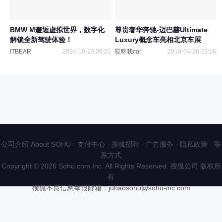
BMW M邂逅虚拟世界，数字化
尊贵奢华奔驰-迈巴赫Ultimate
解锁全新驾驶体验！
Luxury概念车亮相北京车展
ITBEAR
2024-10-23 09:21
哎呀我car
2018-04-26 23:16
公司介绍 About SOHU
-
支付中心
-
搜狐招聘
-
广告服务
-
隐私政策
-
联
系方式
Copyright
©
2026 Sohu.com Inc. All Rights Reserved. 搜狐公司
版权所
有
搜狐不良信息举报邮箱：
jubaosohu@sohu-inc.com