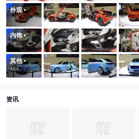
外观
26张
内饰
9张
其他
42张
资讯