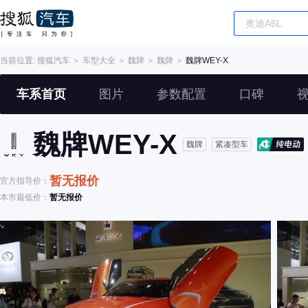
当前位置:
搜狐汽车
＞
车型大全
＞
魏牌
＞
魏牌
＞
魏牌WEY-X
车系首页
图片
参数配置
口碑
魏牌WEY-X
魏牌
紧凑型车
暂无报价
官方指导价：
本市最低价：
暂无报价