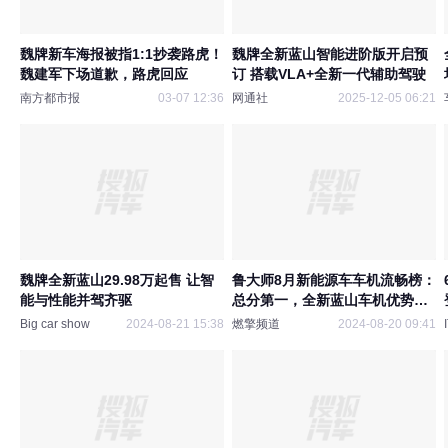
魏牌新车海报被指1:1抄袭路虎！
魏牌全新蓝山智能进阶版开启预
魏建军下场道歉，路虎回应
订 搭载VLA+全新一代辅助驾驶
南方都市报
03-07 12:36
网通社
2025-12-05 06:21
魏牌全新蓝山29.98万起售 让智
鲁大师8月新能源车车机流畅榜：
能与性能并驾齐驱
总分第一，全新蓝山车机优势显
著
Big car show
2024-08-21 15:38
燃擎频道
2024-08-20 09:41