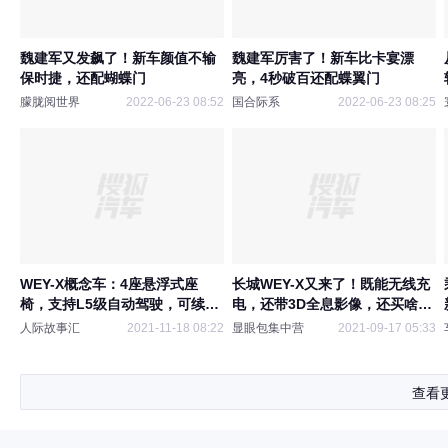
魏建军又发飙了！新车颜值不输
魏建军厉害了！新车比卡宴漂
保时捷，还配蝴蝶门
亮，4秒破百还配蝶翼门
朦胧阅世界
2022-06-23 08:52
国合际系
2022-06-23 08:25
WEY-X概念车：4座悬浮式座
长城WEY-X又来了！既能无线充
椅，支持L5级自动驾驶，可续航
电，还带3D全息影像，还买啥合
530km
资车
人际故事汇
2021-11-18 08:22
显眼包集中营
2021-09-17 05:33
查看