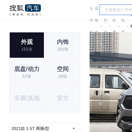
当
搜
车
前
狐
型
哈
哈
＞
＞
＞
＞
位
汽
大
弗
弗
外观
内饰
置:
车
全
155张
250张
底盘/动力
空间
57张
20张
车展/其他
官方
2021款 1.5T 两驱i型