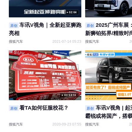
02:04
车讯V视角｜全新起亚狮跑
2025广州车
原创
原创
亮相
新狮铂拓界/精致时
搜狐汽车
2021-07-14 05:23
搜狐汽车
2
01:13:11
看TA如何征服校花？
车讯V视角 | 
原创
原创
霸锐或将国产，搭载3
V6+8AT
搜狐汽车
2020-09-23 07:55
搜狐汽车
2