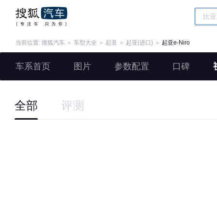
当前位置:
搜狐汽车
＞
车型大全
＞
起亚
＞
起亚(进口)
＞
起亚e-Niro
车系首页
图片
参数配置
口碑
全部
评测