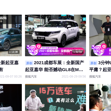
13:39
02:03
全新起亚嘉
2021成都车展：全新国产
3分钟
原创
原创
有
起亚嘉华 能否撼动GL8在MPV
平庸？起亚
的市场
你的注意
021-09-07 00:26
搜狐汽车
2021-08-29 09:56
搜狐汽车