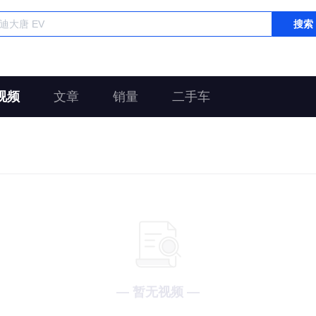
搜索
视频
文章
销量
二手车
— 暂无视频 —