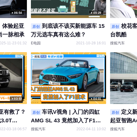
06:54
05:29
展：体验起亚
到底该不该买新能源车 15
校花客
原创
原创
尚一脉相承
万元选车真有这么难？
台凯酷
025-11-23 01:32
E电园
2021-10-28 16:01
搜狐汽车
03:53
04:01
起亚有救了？
车讯V视角 | 入门的四缸
定义
原创
原创
.0T
AMG SL 43 竟然加入了F1技
起亚智跑A
术
造
022-03-18 06:57
搜狐汽车
2022-04-11 10:02
搜狐汽车