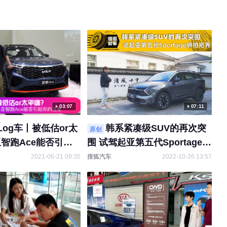
03:07
07:11
Log车丨被低估or太
韩系紧凑级SUV的再次突
原创
智跑Ace能否引起
围 试驾起亚第五代Sportage狮
铂拓界
2021-06-21 09:35
搜狐汽车
2022-10-26 13:57