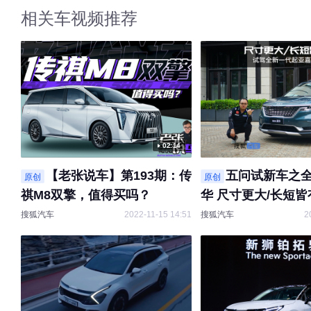
相关车视频推荐
02:14
【老张说车】第193期：传
五问试新车之
原创
原创
祺M8双擎，值得买吗？
华 尺寸更大/长短皆
搜狐汽车
2022-11-15 14:51
搜狐汽车
2