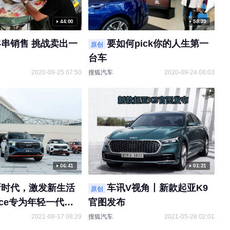
44:00
58:23
串销售 挑战卖出一
要如何pick你的人生第一
原创
台车
2020-09-25 07:50
搜狐汽车
2020-09-24 08:03
06:41
01:21
新时代，激发新生活
车讯V视角丨新款起亚K9
原创
ce专为年轻一代打
官图发布
2021-08-17 08:29
搜狐汽车
2021-05-28 02:01