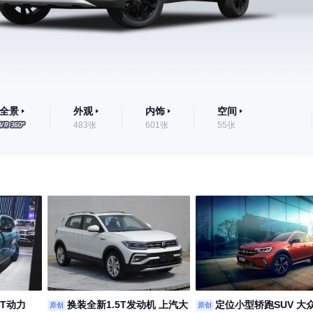
全景
外观
内饰
空间
483张
601张
55张
5T动力
换装全新1.5T发动机 上汽大
定位小型轿跑SUV 大
原创
原创