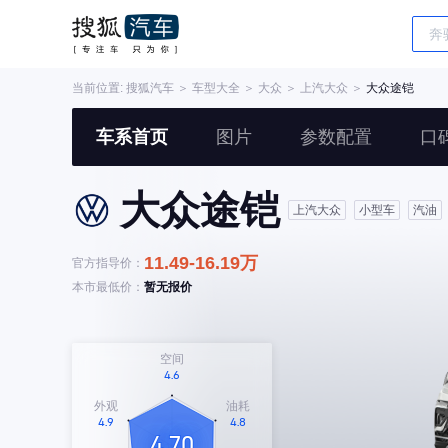
当前位置:
搜狐汽车
＞
车型大全
＞
大众
＞
上汽大众
＞
大众途铠
车系首页
图片
参数配置
口
大众途铠
上汽大众
小型车
汽油
11.49-16.19万
官方指导价：
本市最低价：
暂无报价