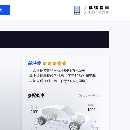
索
大众途铠整体得分优于64%的同级车
其中外观表现较为优秀，优于75%的同级车
内饰表现相对一般，低于64%的同级车
参配概述
5门/5座
单位mm
高度
轴距
1599
2651
长度
宽度