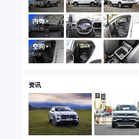
483张
内饰
601张
空间
55张
资讯