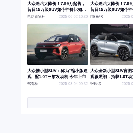
大众途岳大降价！7.99万起售，
大众途岳大降价！7.9
昔日15万级SUV如今性价比如
昔日15万级SUV如今
何？
何？
电动新物种
2025-06-02 10:30
ITBEAR
2025-0
大众推小型SUV：称为“缩小版途
大众全新小型SUV官图
观” 配1.0T三缸发动机 今年上市
观很硬朗，搭载1.0T动
驾春秋
2025-03-04 09:32
张铁绵
2025-0