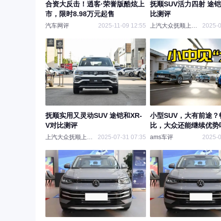
合资大反击！逍客·荣誉版酷炫上
抚顺SUV活力四射 途
市，限时8.98万元起售
比测评
汽车网评
2025-11-09 12:55
上汽大众抚顺上辽4S店
2025-0
抚顺实用又灵动SUV 途铠和XR-
小型SUV，大有前途？
V对比测评
比，大众还能继续优势
上汽大众抚顺上辽4S店
2025-07-31 07:35
ams车评
2025-0