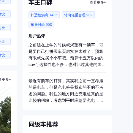
对比
车主口碑
查看更多
对比
舒适性满意 1435
转向轻重合理 989
车身时尚 953
对比
用户热评
对比
之前还在上学的时候就渴望有一辆车，可
是要自己打拼买车买房实在太难了，预算
对比
有限就先买个小车吧。预算十五万以内的
suv可选择性也不多，也对比过其他的国产
车，但...
看更多
最近有购车的打算，其实我之前一直考虑
的是电车，但是充电桩是我布的不的不考
虑的问题。我住的地方附近充电桩真的是
比较的稀缺，考虑到平时应急要充电，每
天上下班充...
同级车推荐