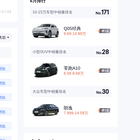
6月排行
171
 07:44
10-15万车型中销量排名
No.
Q05经典
9.69-14.99万
售款
28
小型SUV中销量排名
No.
零跑A10
对比
6.58-8.68万
对比
30
大众车型中销量排名
No.
对比
朗逸
对比
7.999-14.59万
对比