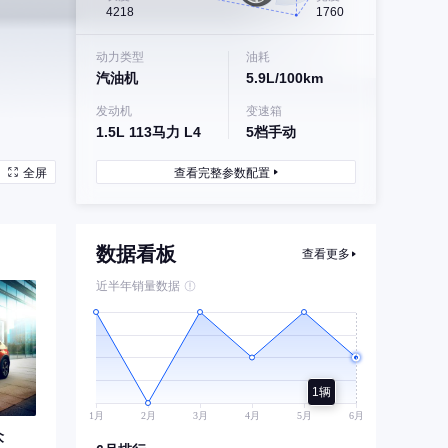
4218
1760
动力类型
油耗
汽油机
5.9L/100km
发动机
变速箱
1.5L 113马力 L4
5档手动
全屏
查看完整参数配置
数据看板
查看更多
近半年销量数据
1辆
众