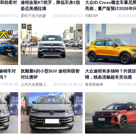
铠和劲客对
途铠改装KT绞牙，降低车身1指
大众ID.Cross概念车慕尼
姿态美感拉满
亮相，量产版预计2026年
9-25 07:53
爱吃巧克力的豪
2025-09-06 02:13
ITBEAR
2025-09-04
畅销车对
抚顺最6的小型SUV 途铠和缤智
大众途铠有多独特？外观设
吗？
对比测评
睛，线条流畅超有灵动感
7-10 09:39
上汽大众抚顺上辽4S店
2025-06-26 08:16
食添探秘者
2025-06-23