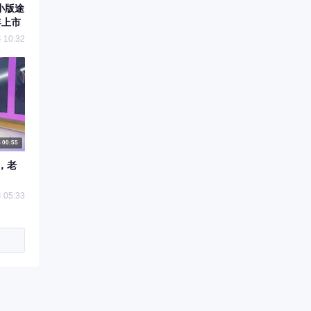
小版途
年上市
 10:32
00:55
，老
 05:33