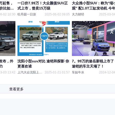
9万起售，
一口价7.99万！大众颜值SUV正
大众推小型SUV：称为“缩
性价比如
式上市，曾卖15万级
观” 配1.0T三缸发动机 今
6-02 10:30
牡丹园一日游
2025-06-02 09:05
大力财经
2025-03-04
发布，外
沈阳小型suv对比 途铠和探影 你
7。99万的途岳新锐上市了
力
更喜欢谁
途铠的车主天塌了！
3-03 13:42
上汽大众沈阳上辽4s店
2025-01-21 01:57
车如牛水
2024-12-04
查看更多