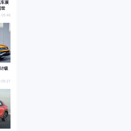
黑车展
问世
 05:46
计吸
 05:27