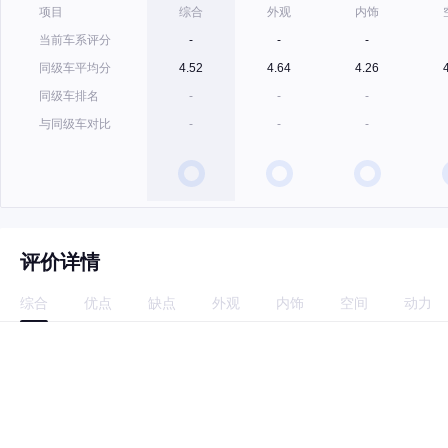
项目
综合
外观
内饰
当前车系评分
-
-
-
同级车平均分
4.52
4.64
4.26
同级车排名
-
-
-
与同级车对比
-
-
-
评价详情
综合
优点
缺点
外观
内饰
空间
动力