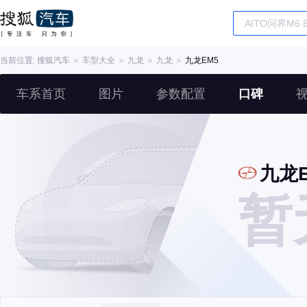
当前位置:
搜狐汽车
＞
车型大全
＞
九龙
＞
九龙
＞
九龙EM5
车系首页
图片
参数配置
口碑
九龙E
暂