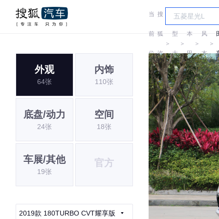
当
搜
车
东
前
狐
型
本
风
＞
＞
＞
＞
位
汽
大
田
本
外观
内饰
置:
车
全
田
64张
110张
底盘/动力
空间
24张
18张
车展/其他
官方
19张
2019款 180TURBO CVT耀享版