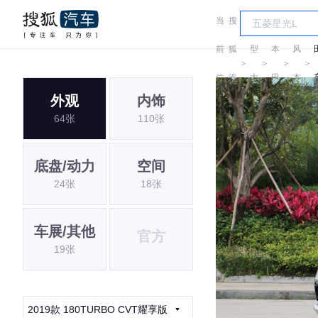
当
搜
车
东
前
狐
型
本
风
＞
＞
＞
＞
位
汽
大
田
本
外观
内饰
置:
车
全
田
64张
110张
底盘/动力
空间
24张
18张
车展/其他
官方
19张
2019款 180TURBO CVT耀享版