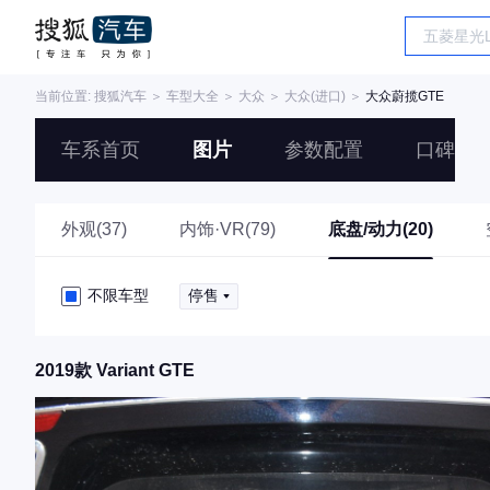
当前位置:
搜狐汽车
＞
车型大全
＞
大众
＞
大众(进口)
＞
大众蔚揽GTE
车系首页
图片
参数配置
口碑
外观(37)
内饰·VR(79)
底盘/动力(20)
不限车型
停售
2019款 Variant GTE