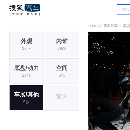
当前位置:
搜狐汽车
＞
车型
外观
内饰
37张
79张
底盘/动力
空间
20张
5张
车展/其他
官方
5张