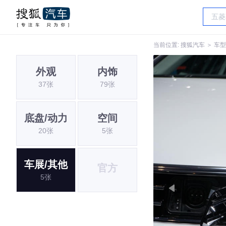
当前位置:
搜狐汽车
＞
车型
外观
内饰
37张
79张
底盘/动力
空间
20张
5张
车展/其他
官方
5张