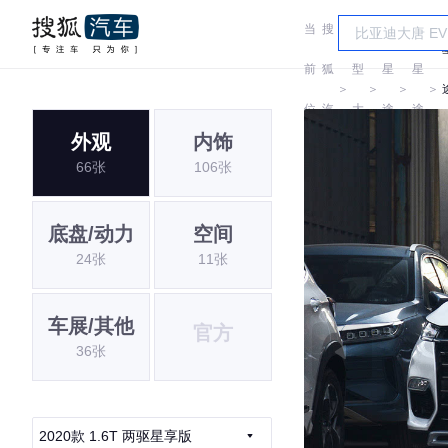
当
搜
车
前
狐
型
星
星
＞
＞
＞
＞
位
汽
大
途
途
外观
内饰
置:
车
全
66张
106张
底盘/动力
空间
24张
11张
车展/其他
官方
36张
2020款 1.6T 两驱星享版