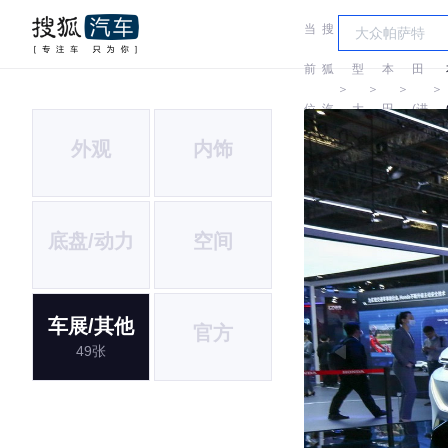
当
搜
车
本
前
狐
型
本
田
＞
＞
＞
＞
位
汽
大
田
(进
外观
内饰
置:
车
全
口)
底盘/动力
空间
车展/其他
官方
49张