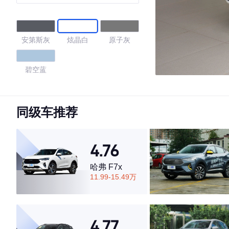
智航型
安第斯灰
炫晶白
原子灰
碧空蓝
4.67
同级车推荐
·外观表现较为优秀，优于53%同级车
4.76
·内饰表现较为优秀，优于63%同级车
·空间表现较为优秀，优于72%同级车
哈弗 F7x
11.99-15.49万
4.77