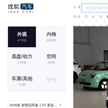
当
搜
车
长
前
狐
型
长
安
＞
＞
＞
＞
位
汽
大
安
汽
外观
内饰
置:
车
全
车
479张
689张
底盘/动力
空间
178张
56张
车展/其他
官方
72张
2026款 智慧冠军版 1.5T 新蓝鲸