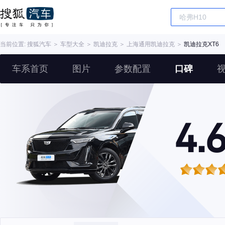
当前位置:
搜狐汽车
＞
车型大全
＞
凯迪拉克
＞
上海通用凯迪拉克
＞
凯迪拉克XT6
车系首页
图片
参数配置
口碑
4.