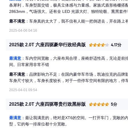
条犀利，车身型面交错，极具立体感与力量感。家族式盾形格栅搭
2863mm，气场强大。还有全 LED 光源大灯、独特轮毂、熏黑
空间又大，而且是六座，不管是一家老小出行，还是朋友结伴出游
最不满意
：车身真的太大了，我不信有人能一把倒进去，开在路上
风、按摩，还有老板键，舒适感拉满。二排地板全平，还有无边通道，
后备厢最大容积 2228 升，啥东西都能装，实用性无敌
2025-04-06 04:16
2025款 2.0T 六座四驱豪华行政经典版
4.17分
最满意
：车内空间宽敞，六座布局合理，座椅舒适性高，无论是前
间。日常家用非常不错
最不满意
：品牌影响力不足：在国内豪华车市场，凯迪拉克的品牌
车身尺寸较大，车身长度较长，对于一些停车空间有限的地方，停
2025-04-01 09:54
2025款 2.0T 六座四驱尊贵行政黑标版
5分
最满意
：最让我满意的，绝对是XT6的空间。一打开车门，宽敞的
型，它的每一排座位都十分宽敞。