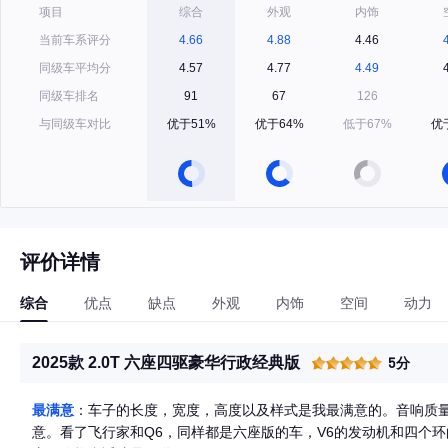
项目
综合
外观
内饰
当前车系评分
4.66
4.88
4.46
同级车平均分
4.57
4.77
4.49
同级车排名
91
67
126
与同级车对比
优于51%
优于64%
低于67%
优
评价详情
综合
优点
缺点
外观
内饰
空间
动力
2025款 2.0T 六座四驱豪华行政经典版
5分
最满意
：车子的长度，宽度，高度以及样式是我最满意的。音响质
意。看了飞行家和Q6，同样都是六座版的车，V6的发动机和四个环