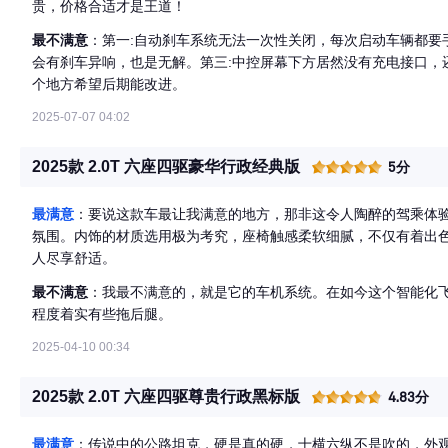
贵，价格合适才是王道！
最不满意
：第一:自动刹车系统无法一次性关闭，每次启动车辆都要
会有刹车异响，也是无解。第三:中控屏幕下方居然没有充电接口，
个地方希望后期能改进。
2025-07-07 04:02
2025款 2.0T 六座四驱豪华行政经典版
5分
最满意
：要说这款车最让我满意的地方，那非这令人陶醉的驾乘体
氛围。内饰的材质选用极为考究，座椅触感柔软细腻，不仅有着出
人尽享舒适。
最不满意
：我最不满意的，就是它的车机系统。在如今这个智能化
程度着实有些拖后腿。
2025-04-10 00:34
2025款 2.0T 六座四驱尊贵行政黑标版
4.83分
最满意
：传说中的公路坦克，硬是真的硬，十横六纵不是吹的，外观优