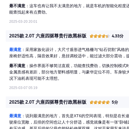
最不满意
：这车也有让我不太满意的地方，就是车机的智能化程度
能查找起来有点费劲。
2025-03-20 20:01
2025款 2.0T 六座四驱尊贵行政黑标版
4.33分
最满意
：采用家族化设计，大尺寸盾形进气格栅与“钻石切割”风格的
座椅舒适性高，隔音效果好，悬挂调校适中，能过滤大部分震动，
最不满意
：操作界面不够简洁直观，功能查找费劲，切换控制模式
金属质感有差距，部分地方塑料感明显，与豪华定位不符。车身较
况下油耗表现可能不太理想。
2025-03-07 05:19
2025款 2.0T 六座四驱尊贵行政黑标版
5分
最满意
：说到最满意的地方，首先是XT6的空间表现，特别是在长
驶座位宽敞，后排的空间也让人十分舒适，感觉就像是有一张“卧铺
有压迫感，甚至后排的父母也能轻松伸展双腿，这对于家用车来说