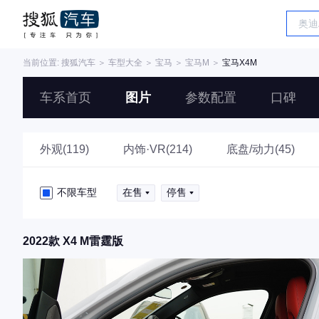
当前位置:
搜狐汽车
＞
车型大全
＞
宝马
＞
宝马M
＞
宝马X4M
车系首页
图片
参数配置
口碑
外观(119)
内饰·VR(214)
底盘/动力(45)
不限车型
在售
停售
2022款 X4 M雷霆版