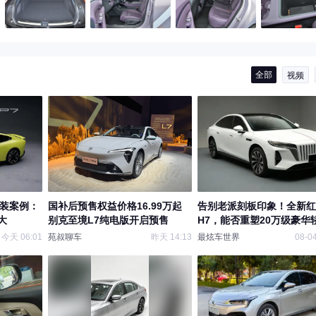
全部
视频
改装案例：
国补后预售权益价格16.99万起
告别老派刻板印象！全新红
大
别克至境L7纯电版开启预售
H7，能否重塑20万级豪华
局
今天 06:01
苑叔聊车
昨天 14:13
最炫车世界
08-04