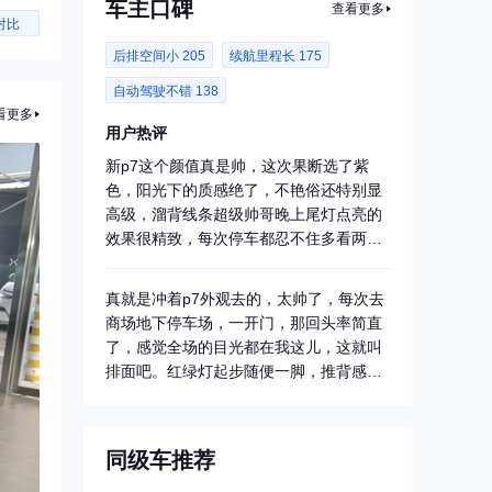
车主口碑
查看更多
对比
后排空间小 205
续航里程长 175
自动驾驶不错 138
看更多
用户热评
新p7这个颜值真是帅，这次果断选了紫
色，阳光下的质感绝了，不艳俗还特别显
高级，溜背线条超级帅哥晚上尾灯点亮的
效果很精致，每次停车都忍不住多看两
眼。
真就是冲着p7外观去的，太帅了，每次去
商场地下停车场，一开门，那回头率简直
了，感觉全场的目光都在我这儿，这就叫
排面吧。红绿灯起步随便一脚，推背感直
接上头，...
同级车推荐