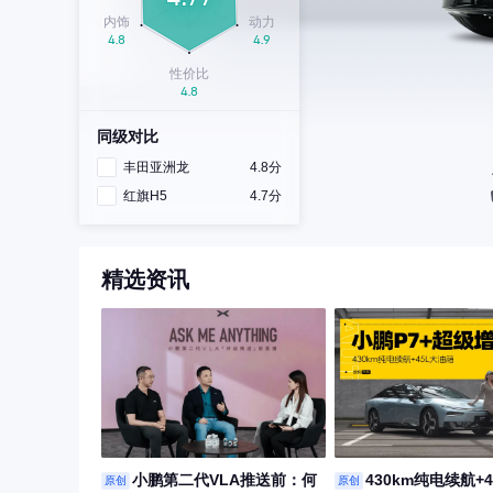
同级对比
丰田亚洲龙
4.8分
红旗H5
4.7分
精选资讯
小鹏第二代VLA推送前：何
430km纯电续航+
原创
原创