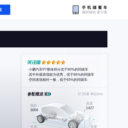
索
小鹏汽车P7整体得分优于90%的同级车
其中外观表现较为优秀，优于86%的同级车
空间表现相对一般，低于65%的同级车
参配概述
5门/5座
单位mm
高度
轴距
1427
3008
长度
宽度