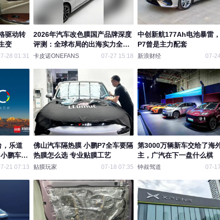
格驱动转
2026年汽车改色膜国产品牌深度
中创新航177Ah电池暴雷
生变
评测：全球布局的出海实力全景
P7曾是主力配套
解读
7-28 01:31
卡皮诺ONEFANS
07-27 15:18
新浪财经
07-24
台，乐道
佛山汽车隔热膜 小鹏P7全车要隔
第3000万辆新车交给了海
，小鹏车主
热膜怎么选 专业贴膜工艺
主，广汽在下一盘什么棋
7-21 07:13
贴膜玩家
07-18 07:35
钟叔驾道
07-17