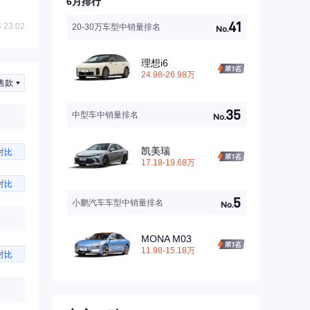
6月排行
41
 23:02
20-30万车型中销量排名
No.
理想i6
24.98-26.98万
售款
35
中型车中销量排名
No.
凯美瑞
对比
17.18-19.68万
对比
5
小鹏汽车车型中销量排名
No.
MONA M03
11.98-15.18万
对比