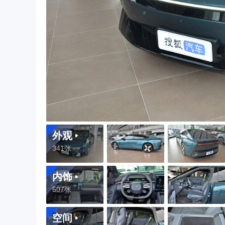
外观
341张
内饰
507张
空间