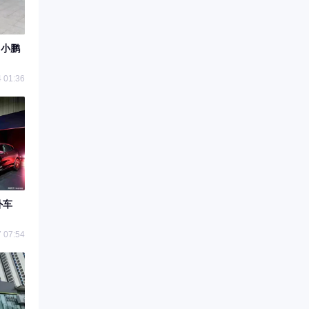
，小鹏
 01:36
外车
 07:54