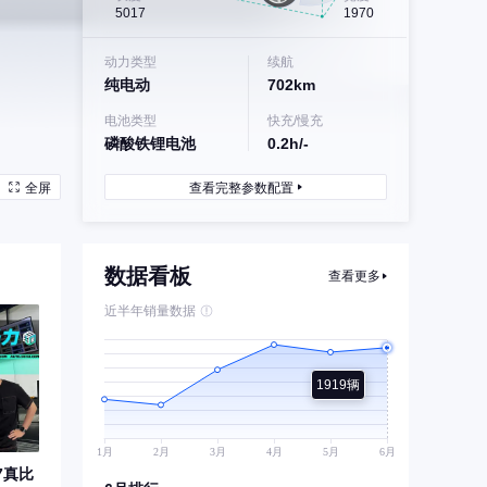
5017
1970
动力类型
续航
纯电动
702km
电池类型
快充/慢充
磷酸铁锂电池
0.2h/-
全屏
查看完整参数配置
数据看板
查看更多
近半年销量数据
1919辆
7真比