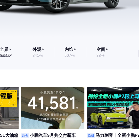
全景
外观
内饰
空间
341张
507张
38张
45L大油箱
小鹏汽车9月共交付新车
马力刺客丨全新小鹏P
原创
原创