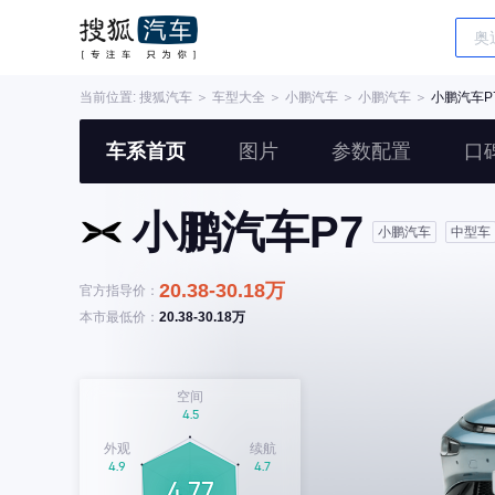
当前位置:
搜狐汽车
＞
车型大全
＞
小鹏汽车
＞
小鹏汽车
＞
小鹏汽车P
车系首页
图片
参数配置
口
小鹏汽车P7
小鹏汽车
中型车
20.38-30.18万
官方指导价：
本市最低价：
20.38-30.18万