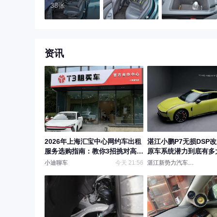
38张
资讯
2026年上海汇宝中心网约车出租
湛江小鹏P7无损DSP
服务选购指南：教你3招挑对高性
原车系统潜力到底有多
价比服务商
小迪聊车
今天 21:56
湛江新势力汽车音响