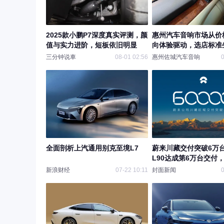
2025款小鹏P7深度真实评测，颜
惠州汽车音响市场从价
值与实力进阶，短板依旧明显
向体验驱动，选店标准
三分钟说車
08-01 02:56
惠州佐城汽车音响
0
全面剖析上汽通用别克至境L7
蔚来川藏交付突破6万
L90达成第6万台交付
自驾到英国｜数智汇
新浪财经
07-22 10:11
封面新闻
0