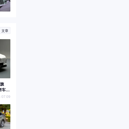
文章
旗
轿车格
 07:09