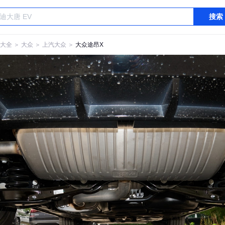
搜索
大全
＞
大众
＞
上汽大众
＞
大众途昂X