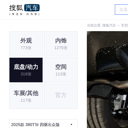
当前位置:
搜狐汽车
＞
车型
外观
内饰
773张
1275张
底盘/动力
空间
319张
113张
车展/其他
官方
117张
2025款 380TSI 四驱出众版