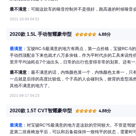
最不满意
：可能这款车的噪音控制并不是很好，跑高速的时候噪音
2021-10-04 04:51
2020款 1.5L 手动智耀豪华型
4.88分
最满意
：宝骏RC-5最满意的地方有两点，第一点价格，宝骏RC-5
手动挡顶配全下来也就才八万多块钱，作为平时代步的工具来说性
里开平均油耗在7个油出头，日常的出行也变得非常的划算。还有
度，并且他尾部设计成了一个掀背的造型，看起来就像一台轿跑一
最不满意
：最不满意的话，内饰颜色算一个，内饰颜色太单一，只
一点就是后排的高度比较低，个子高的人会碰到头，掀背的造型虽
其他不满意的地方了。
2021-09-17 04:23
2020款 1.5T CVT智耀豪华型
4.88分
最满意
：对宝骏RC?5最满意的地方是这款的空间较大。不管是驾
是第二排座椅放平后，可以和后备箱保持一致纯平的状态，需要时