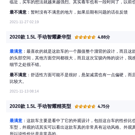
临近，买车的想法就越来越强烈。其实看车也有一段时间了，以前
温和，也觉得差了点什么，不是我心里满分的车子。直到遇到新宝骏
最不满意
：暂时没有不满意的地方，如果后期有问题的话在反馈
的需求，还带有丰富的智能科技功能，于是入手了，那么新宝骏RC-5
方，新宝骏RC-5前脸采用星辉矩阵式进气格栅，富有层次感，韵
2021-11-27 02:19
难忘。新宝骏RC-5车身侧面采用溜背式设计，为整车增添了年轻、
觉重心，令整车姿态更加舒展，更运动。另外新宝骏RC-5采用了
2020款 1.5L 手动智耀豪华型
4.88分
也增加了后备箱的容量，拿取物品也更方便。 内饰上，新宝骏RC-
感比较软，包裹性也很强，用料和细节都彰显细腻感。新宝骏RC-5
最满意
：最喜欢的就是这款车的一个颜值整个溜背的设计，而且这
的整体设计和质感给我传递出的感觉就是新宝骏RC-5确实很用心。
的头部空间，其他方面空间都很大，而且这次宝骏内饰的设计，我
细节之处很不错。
最不满意
：舒适性方面可能不是很好，悬架减震也有一点偏硬，而
比较大。
2021-11-13 08:14
2020款 1.5L 手动智耀精英型
4.75分
最满意
：这款车主要是看中了它的外观设计，包括这台车的性价比
车型，外观的话其实可以看出这款车真的非常具有运动风格。外观
所以说性价比是非常高的。