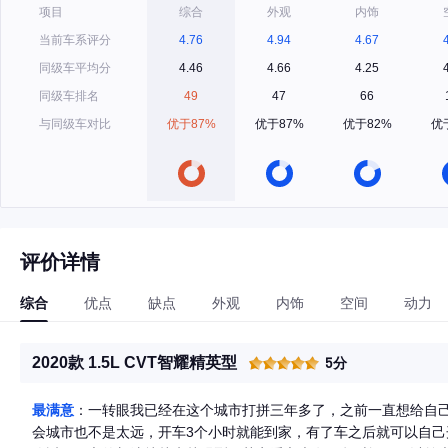
项目
综合
外观
内饰
当前车系评分
4.76
4.94
4.67
同级车平均分
4.46
4.66
4.25
同级车排名
49
47
66
与同级车对比
优于87%
优于87%
优于82%
优
评价详情
综合
优点
缺点
外观
内饰
空间
动力
2020款 1.5L CVT智耀精英型
5分
最满意
：一转眼我已经在这个城市打拼三年多了，之前一直想给自
会城市也不是太远，开车3个小时就能到家，有了车之后就可以自