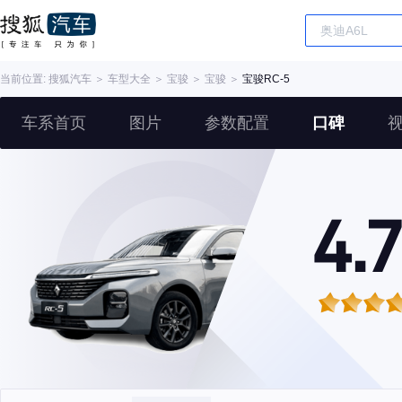
当前位置:
搜狐汽车
＞
车型大全
＞
宝骏
＞
宝骏
＞
宝骏RC-5
车系首页
图片
参数配置
口碑
4.