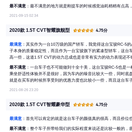
最不满意
：最不满意的地方就是刚提车的时候感觉油耗稍稍有点高
2021-09-15 02:34
2020款 1.5T CVT智耀旗舰型
4.75分
最满意
：其实作为一台10万级的国产轿车，我觉得这台宝骏RC-5
子本身的质量稳定性，而且作为一台宝骏旗下的紧凑型轿车，这台
高一些，这道1.5T CVT的动力总成也是非常有实力的动力表现
的内部配置也是比较丰富的，尤其是整个内饰设计看起来很有档次
最不满意
：一台车子也不可能做到十全十美，这台宝骏RC-5也是
我觉得这台车子的品质就已经是非常强了。
乘坐舒适性体验并不是很好，因为车内的噪音比较大一些，同时底
就是在买车的时候所享受到的优惠力度也比较小一些，而且这台车
2021-08-26 23:20
2020款 1.5T CVT智耀豪华型
4.75分
最满意
：首先可以肯定的就是这台车子的颜值真的很高，而且价位
最不满意
：整个车子所带给我们的实际程度来说还是比较一般的，