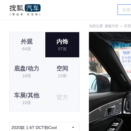
当前位置:
搜狐汽车
＞
车型
外观
内饰
64张
97张
底盘/动力
空间
18张
13张
车展/其他
官方
10张
2020款 1.6T DCT劲Cool