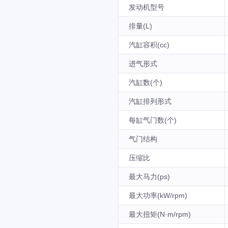
发动机型号
排量(L)
汽缸容积(cc)
进气形式
汽缸数(个)
汽缸排列形式
每缸气门数(个)
气门结构
压缩比
最大马力(ps)
最大功率(kW/rpm)
最大扭矩(N·m/rpm)