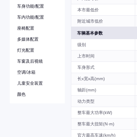
车身功能/配置
本市最低价
车内功能/配置
附近城市低价
座椅配置
车辆基本参数
多媒体配置
级别
灯光配置
上市时间
车窗及后视镜
车身形式
空调/冰箱
长x宽x高(mm)
儿童安全装置
轴距(mm)
颜色
动力类型
整车最大功率(kW)
整车最大扭矩(N·m)
官方最高车速(km/h)