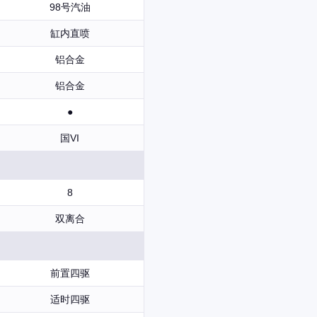
98号汽油
缸内直喷
铝合金
铝合金
●
国VI
8
双离合
前置四驱
适时四驱