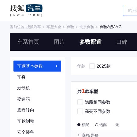
当前位置:
搜狐汽车
＞
车型大全
＞
奔驰
＞
北京奔驰
＞
奔驰A级AMG
车系首页
图片
参数配置
口碑
车辆基本参数
年款
2025款
车身
发动机
1
共
款车型
变速箱
隐藏相同参数
底盘转向
高亮不同参数
车轮制动
标配
选配
-
无
安全装备
厂商指导价